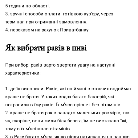
5 години по області.
3. зручні способи оплати: готівкою кур’єру, через
термінал при отриманні замовлення.
4. переказом на рахунок Приватбанку.
Як вибрати раків в пиві
При виборі раків варто звертати увагу на наступні
характеристики:
1. де їх виловили. Раків, які спіймані в стоячих водоймах
краще не брати. У таких водах багато бактерій, які
потрапили в їжу раків. Їх м’ясо прісне і без вітамінів.
2. краще не брати раків занадто маленьких розмірів, так
як, скоріше, вони жили біля берега, їм не вистачало їжі,
тому в їх м’ясі мало вітамінів.
3. в Раку багато м’яса, якщо після натискання на панцир