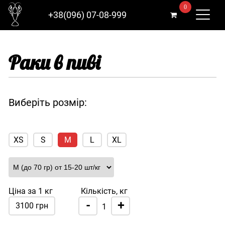
0
+38(096) 07-08-999
Раки в пиві
Виберіть розмір:
XS
S
M
L
XL
Ціна за 1 кг
Кількість, кг
-
+
3100 грн
1